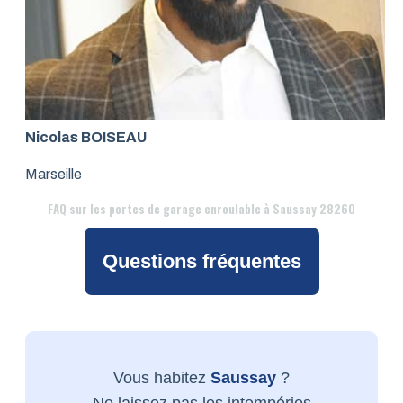
Nicolas BOISEAU
Marseille
FAQ
sur les portes de garage enroulable à Saussay 28260
Questions fréquentes
Vous habitez
Saussay
?
Ne laissez pas les intempéries