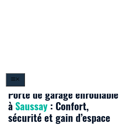
Aller
au
contenu
Saussay
MENU
Porte de garage enroulable
à
Saussay
: Confort,
sécurité et gain d’espace