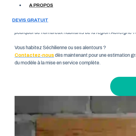
A PROPOS
Votre garage manque de place et vous cherchez une soluti
DEVIS GRATUIT
souhaitent allier fonctionnalité et performance. Grâce à 
pourquoi de nombreux habitants de la région Auvergne-Rhô
Vous habitez Séchilienne ou ses alentours ?
Contactez-nous
dès maintenant pour une estimation gra
du modèle à la mise en service complète.