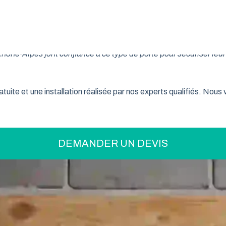
on pratique pour optimiser votre espace ? La porte de garage enr
son système innovant d’enroulement vertical, cette fermeture la
ne-Alpes font confiance à ce type de porte pour sécuriser leur 
tuite et une installation réalisée par nos experts qualifiés. Nou
DEMANDER UN DEVIS