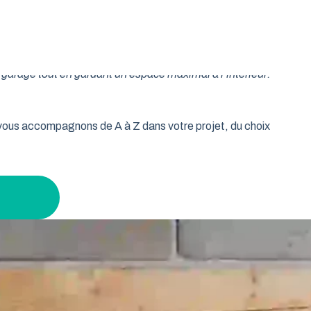
oulable est la réponse idéale pour les propriétaires qui
isse vos murs libres et votre plafond dégagé. Découvrez
garage tout en gardant un espace maximal à l’intérieur.
s vous accompagnons de A à Z dans votre projet, du choix