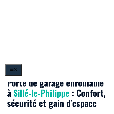
Aller
au
contenu
Sillé-le-Philippe
MENU
Porte de garage enroulable
à
Sillé-le-Philippe
: Confort,
sécurité et gain d’espace