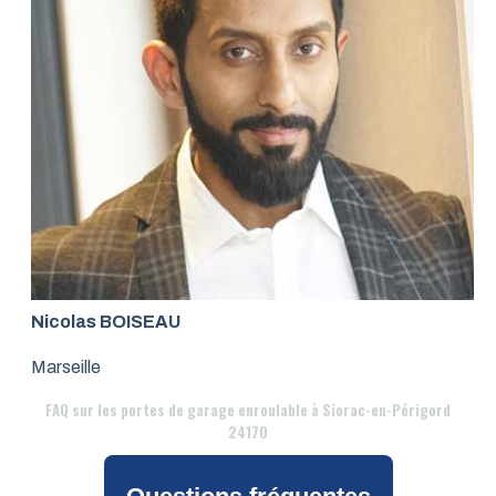
Nicolas BOISEAU
Marseille
FAQ
sur les portes de garage enroulable à Siorac-en-Périgord
24170