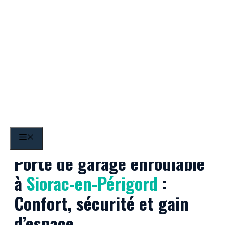
Aller
au
contenu
Siorac-en-Périgord
MENU
Porte de garage enroulable
à
Siorac-en-Périgord
:
Confort, sécurité et gain
d’espace