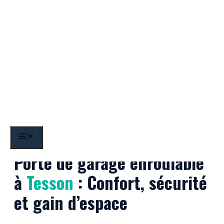
Aller
au
contenu
Tesson
MENU
Porte de garage enroulable
à
Tesson
: Confort, sécurité
et gain d’espace