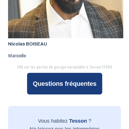
Nicolas BOISEAU
Marseille
FAQ
sur les portes de garage enroulable à Tesson 17460
Questions fréquentes
Vous habitez
Tesson
?
Ne laissez pas les intempéries