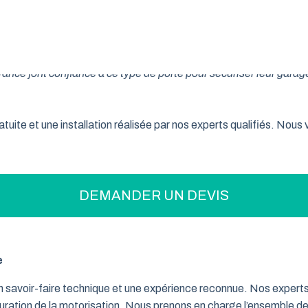
on pratique pour optimiser votre espace ? La porte de garage enr
son système innovant d’enroulement vertical, cette fermeture la
nce font confiance à ce type de porte pour sécuriser leur garage
tuite et une installation réalisée par nos experts qualifiés. Nou
DEMANDER UN DEVIS
e
un savoir-faire technique et une expérience reconnue. Nos exper
iguration de la motorisation. Nous prenons en charge l’ensemble de