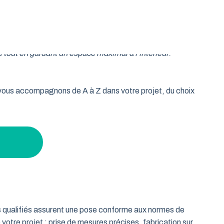
oulable est la réponse idéale pour les propriétaires qui
isse vos murs libres et votre plafond dégagé. Découvrez
 tout en gardant un espace maximal à l’intérieur.
s vous accompagnons de A à Z dans votre projet, du choix
ts qualifiés assurent une pose conforme aux normes de
 votre projet : prise de mesures précises, fabrication sur