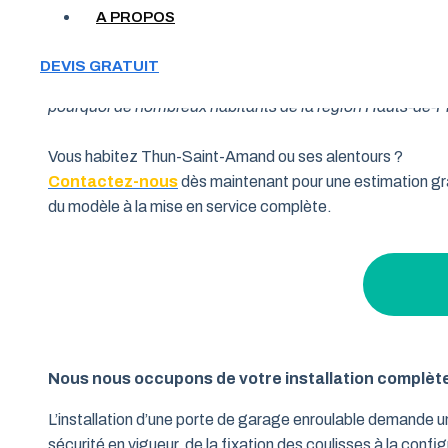
A PROPOS
Votre garage manque de place et vous cherchez une soluti
DEVIS GRATUIT
souhaitent allier fonctionnalité et performance. Grâce à 
pourquoi de nombreux habitants de la région Hauts-de-Fra
Vous habitez Thun-Saint-Amand ou ses alentours ?
Contactez-nous
dès maintenant pour une estimation gra
du modèle à la mise en service complète.
Nous nous occupons de votre installation complèt
L’installation d’une porte de garage enroulable demande 
sécurité en vigueur, de la fixation des coulisses à la conf