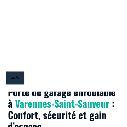
Aller
au
contenu
Varennes-Saint-Sauveur
MENU
Porte de garage enroulable
à
Varennes-Saint-Sauveur
:
Confort, sécurité et gain
d’espace