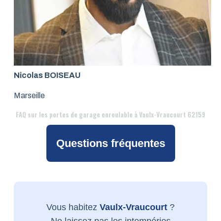
Nicolas BOISEAU
Marseille
FAQ
sur les portes de garage enroulable à Vaulx-Vraucourt 62159
Questions fréquentes
Vous habitez
Vaulx-Vraucourt
?
Ne laissez pas les intempéries