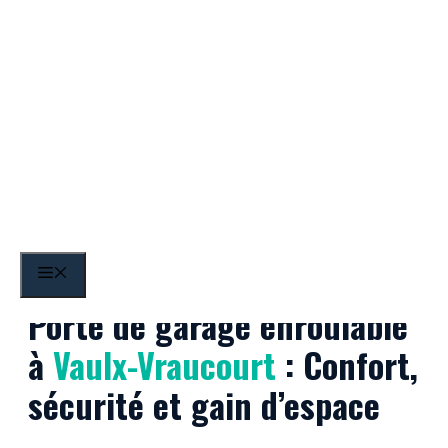
Aller
au
contenu
Vaulx-Vraucourt
MENU
Porte de garage enroulable
à
Vaulx-Vraucourt
: Confort,
sécurité et gain d’espace