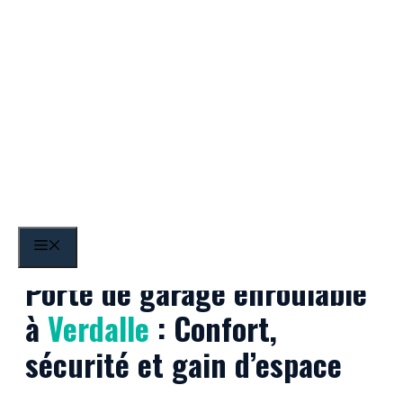
Aller
au
contenu
Verdalle
MENU
Porte de garage enroulable
à
Verdalle
: Confort,
sécurité et gain d’espace