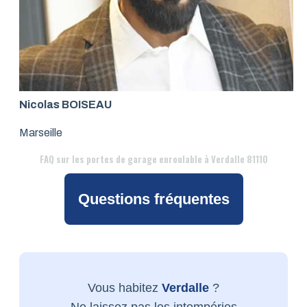
Nicolas BOISEAU
Marseille
FAQ
sur les portes de garage enroulable à Verdalle 81110
Questions fréquentes
Vous habitez
Verdalle
?
Ne laissez pas les intempéries