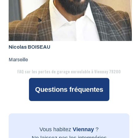
Nicolas BOISEAU
Marseille
FAQ
sur les portes de garage enroulable à Viennay 79200
Questions fréquentes
Vous habitez
Viennay
?
Ne laissez pas les intempéries