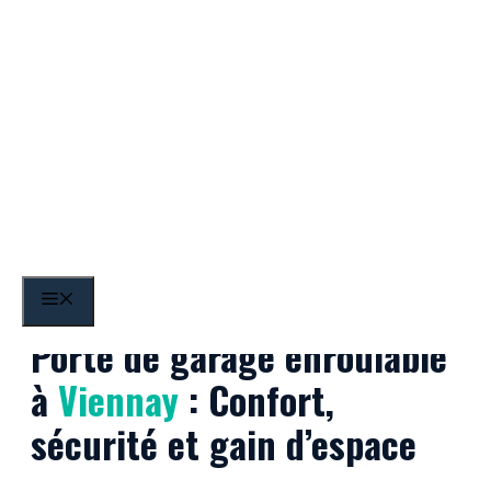
Aller
au
contenu
Viennay
MENU
Porte de garage enroulable
à
Viennay
: Confort,
sécurité et gain d’espace