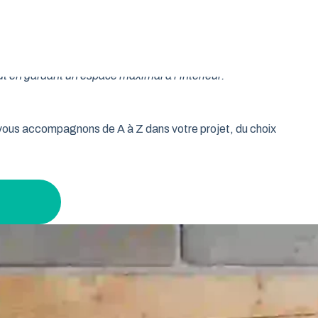
oulable est la réponse idéale pour les propriétaires qui
isse vos murs libres et votre plafond dégagé. Découvrez
ut en gardant un espace maximal à l’intérieur.
s vous accompagnons de A à Z dans votre projet, du choix