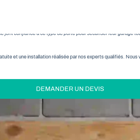
on pratique pour optimiser votre espace ? La porte de garage enr
son système innovant d’enroulement vertical, cette fermeture la
 font confiance à ce type de porte pour sécuriser leur garage to
tuite et une installation réalisée par nos experts qualifiés. Nou
DEMANDER UN DEVIS