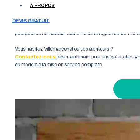
A PROPOS
Votre garage manque de place et vous cherchez une soluti
DEVIS GRATUIT
souhaitent allier fonctionnalité et performance. Grâce à 
pourquoi de nombreux habitants de la région Île-de-France
Vous habitez Villemaréchal ou ses alentours ?
Contactez-nous
dès maintenant pour une estimation gra
du modèle à la mise en service complète.