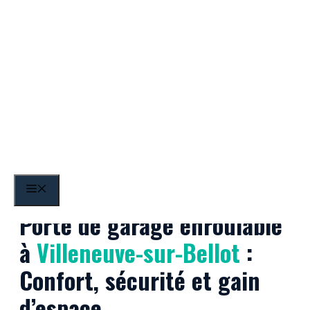
Aller
au
contenu
Villeneuve-sur-Bellot
MENU
Porte de garage enroulable
à
Villeneuve-sur-Bellot
:
Confort, sécurité et gain
d’espace