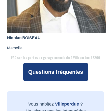
Nicolas BOISEAU
Marseille
FAQ
sur les portes de garage enroulable à Villeperdue 37260
Questions fréquentes
Vous habitez
Villeperdue
?
Ne laissez pas les intempéries