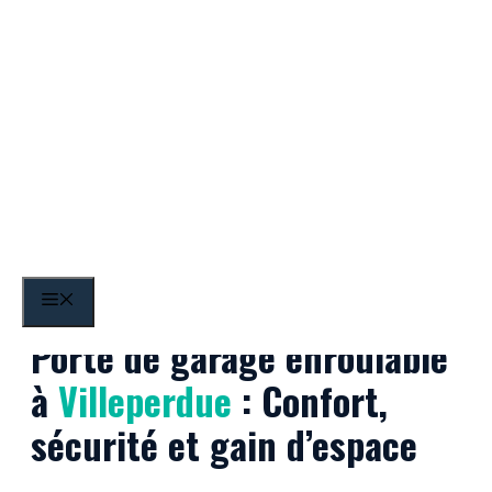
Aller
au
contenu
Villeperdue
MENU
Porte de garage enroulable
à
Villeperdue
: Confort,
sécurité et gain d’espace