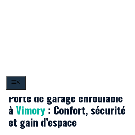
Aller
au
contenu
Vimory
MENU
Porte de garage enroulable
à
Vimory
: Confort, sécurité
et gain d’espace