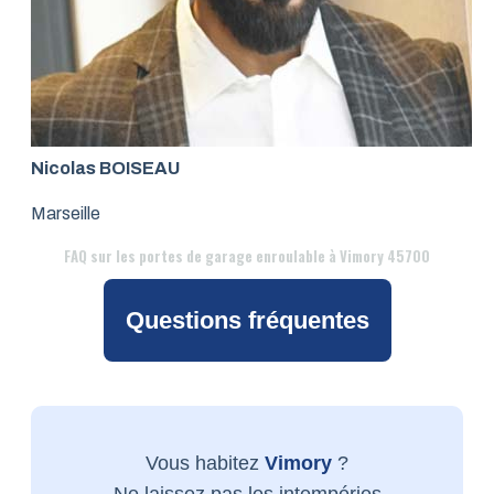
Nicolas BOISEAU
Marseille
FAQ
sur les portes de garage enroulable à Vimory 45700
Questions fréquentes
Vous habitez
Vimory
?
Ne laissez pas les intempéries