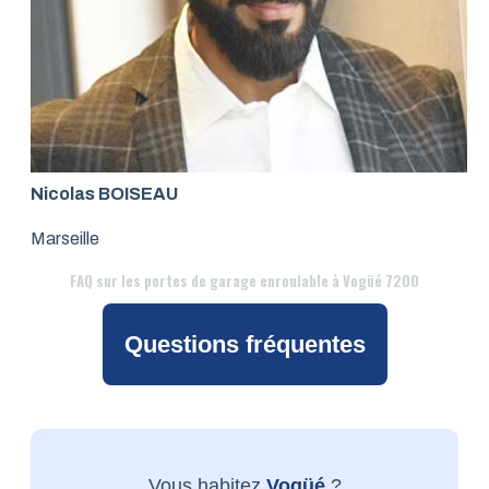
Nicolas BOISEAU
Marseille
FAQ
sur les portes de garage enroulable à Vogüé 7200
Questions fréquentes
Vous habitez
Vogüé
?