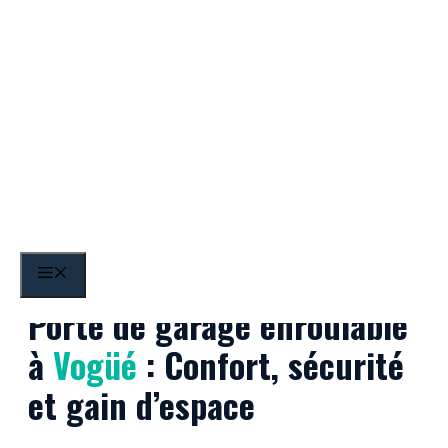
Aller
au
contenu
Vogüé
MENU
Porte de garage enroulable
à
Vogüé
: Confort, sécurité
et gain d’espace