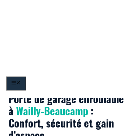
Aller
au
contenu
Wailly-Beaucamp
MENU
Porte de garage enroulable
à
Wailly-Beaucamp
:
Confort, sécurité et gain
d’espace