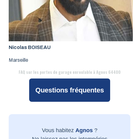
Nicolas BOISEAU
Marseille
FAQ
sur les portes de garage enroulable à Agnos 64400
Questions fréquentes
Vous habitez
Agnos
?
Ne laissez pas les intempéries