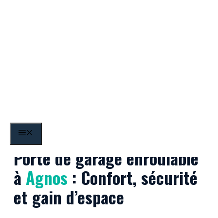
Aller
au
contenu
Agnos
MENU
Porte de garage enroulable
à
Agnos
: Confort, sécurité
et gain d’espace