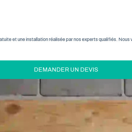
on pratique pour optimiser votre espace ? La porte de garage enr
son système innovant d’enroulement vertical, cette fermeture la
taine font confiance à ce type de porte pour sécuriser leur gar
tuite et une installation réalisée par nos experts qualifiés. Nou
DEMANDER UN DEVIS