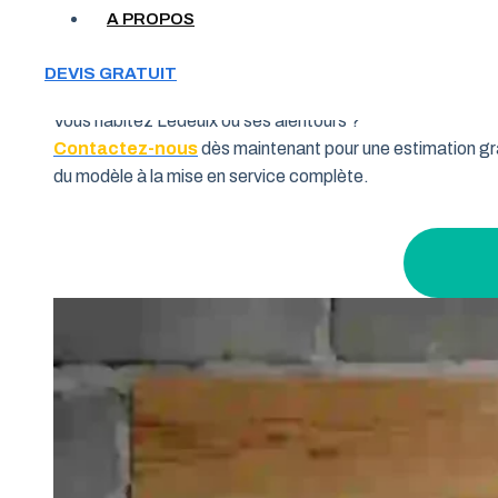
Votre garage manque de place et vous cherchez une soluti
A PROPOS
souhaitent allier fonctionnalité et performance. Grâce à 
pourquoi de nombreux habitants de la région Nouvelle-Aqui
DEVIS GRATUIT
Vous habitez Ledeuix ou ses alentours ?
Contactez-nous
dès maintenant pour une estimation gra
du modèle à la mise en service complète.