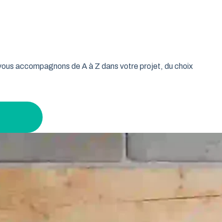
oulable est la réponse idéale pour les propriétaires qui
isse vos murs libres et votre plafond dégagé. Découvrez
age tout en gardant un espace maximal à l’intérieur.
s vous accompagnons de A à Z dans votre projet, du choix