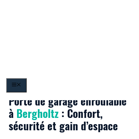
Aller
au
contenu
Bergholtz
MENU
Porte de garage enroulable
à
Bergholtz
: Confort,
sécurité et gain d’espace