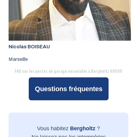
Nicolas BOISEAU
Marseille
FAQ
sur les portes de garage enroulable à Bergholtz 68500
Questions fréquentes
Vous habitez
Bergholtz
?
Ne laissez pas les intempéries