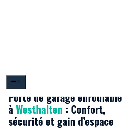
Aller
au
contenu
Westhalten
MENU
Porte de garage enroulable
à
Westhalten
: Confort,
sécurité et gain d’espace