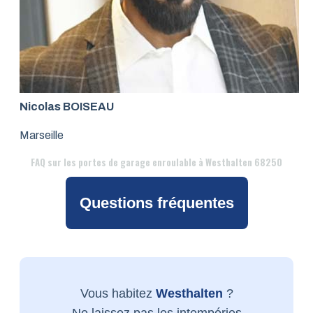
Nicolas BOISEAU
Marseille
FAQ
sur les portes de garage enroulable à Westhalten 68250
Questions fréquentes
Vous habitez
Westhalten
?
Ne laissez pas les intempéries