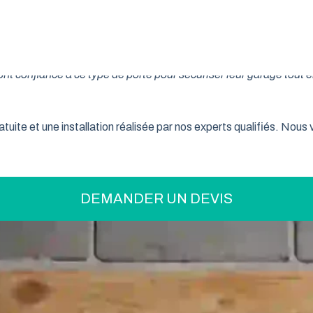
on pratique pour optimiser votre espace ? La porte de garage enr
son système innovant d’enroulement vertical, cette fermeture la
t confiance à ce type de porte pour sécuriser leur garage tout e
tuite et une installation réalisée par nos experts qualifiés. Nou
DEMANDER UN DEVIS