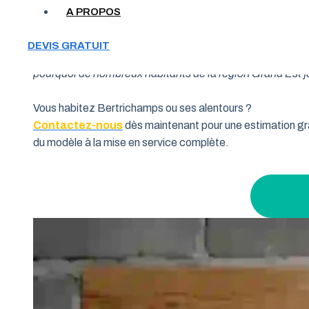
A PROPOS
Votre garage manque de place et vous cherchez une soluti
DEVIS GRATUIT
souhaitent allier fonctionnalité et performance. Grâce à 
pourquoi de nombreux habitants de la région Grand Est fon
Vous habitez Bertrichamps ou ses alentours ?
Contactez-nous
dès maintenant pour une estimation gra
du modèle à la mise en service complète.