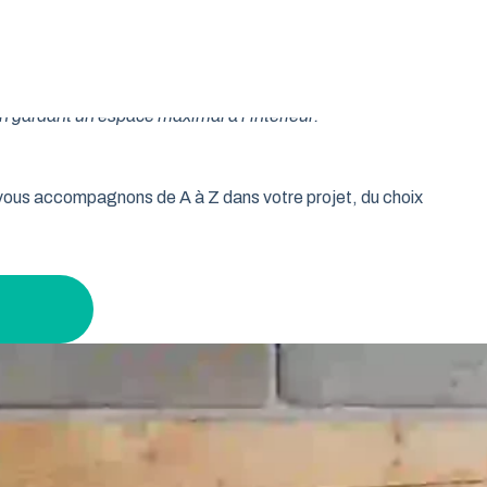
oulable est la réponse idéale pour les propriétaires qui
isse vos murs libres et votre plafond dégagé. Découvrez
n gardant un espace maximal à l’intérieur.
s vous accompagnons de A à Z dans votre projet, du choix