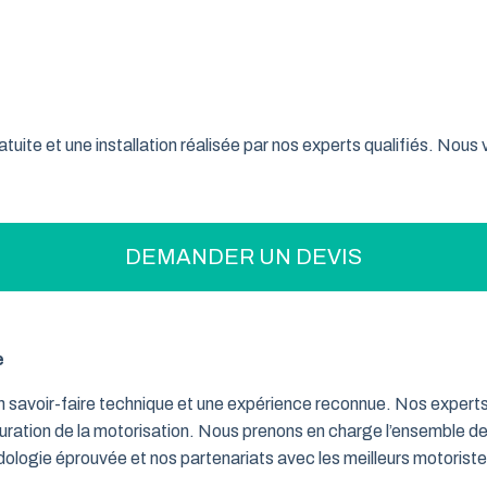
on pratique pour optimiser votre espace ? La porte de garage enr
son système innovant d’enroulement vertical, cette fermeture la
 Loire font confiance à ce type de porte pour sécuriser leur gar
tuite et une installation réalisée par nos experts qualifiés. Nou
DEMANDER UN DEVIS
e
un savoir-faire technique et une expérience reconnue. Nos exper
iguration de la motorisation. Nous prenons en charge l’ensemble de
dologie éprouvée et nos partenariats avec les meilleurs motorist