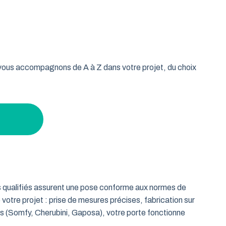
oulable est la réponse idéale pour les propriétaires qui
isse vos murs libres et votre plafond dégagé. Découvrez
age tout en gardant un espace maximal à l’intérieur.
s vous accompagnons de A à Z dans votre projet, du choix
ts qualifiés assurent une pose conforme aux normes de
 votre projet : prise de mesures précises, fabrication sur
es (Somfy, Cherubini, Gaposa), votre porte fonctionne