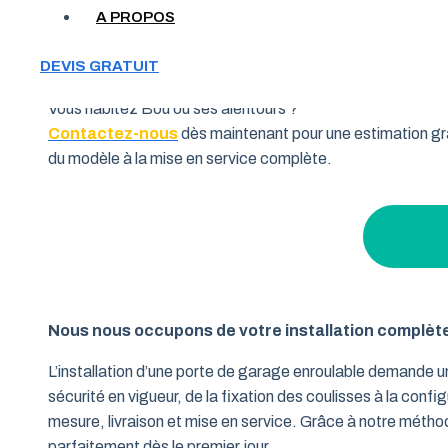
Votre garage manque de place et vous cherchez une soluti
A PROPOS
souhaitent allier fonctionnalité et performance. Grâce à 
pourquoi de nombreux habitants de la région Centre-Val de
DEVIS GRATUIT
Vous habitez Bou ou ses alentours ?
Contactez-nous
dès maintenant pour une estimation gra
du modèle à la mise en service complète.
Nous nous occupons de votre installation complèt
L’installation d’une porte de garage enroulable demande 
sécurité en vigueur, de la fixation des coulisses à la conf
mesure, livraison et mise en service. Grâce à notre métho
parfaitement dès le premier jour.