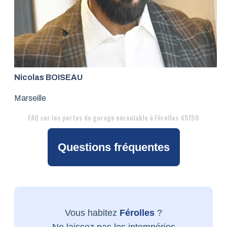
Nicolas BOISEAU
Marseille
FAQ
sur les portes de garage enroulable à Férolles 45150
Questions fréquentes
Vous habitez
Férolles
?
Ne laissez pas les intempéries