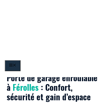
Aller
au
contenu
Férolles
MENU
Porte de garage enroulable
à
Férolles
: Confort,
sécurité et gain d’espace