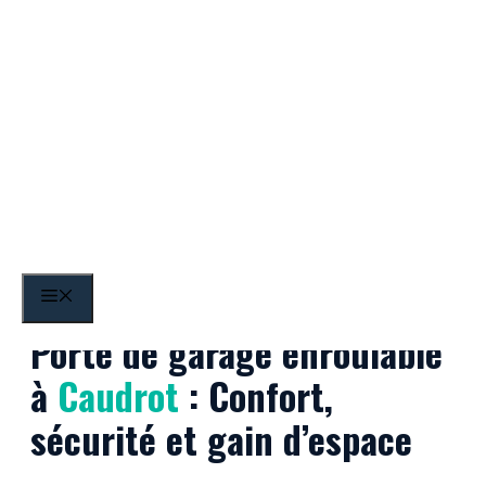
Aller
au
contenu
Caudrot
MENU
Porte de garage enroulable
à
Caudrot
: Confort,
sécurité et gain d’espace