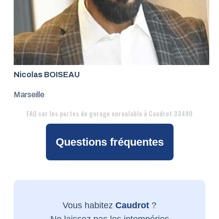
Nicolas BOISEAU
Marseille
FAQ
sur les portes de garage enroulable à Caudrot 33490
Questions fréquentes
Vous habitez
Caudrot
?
Ne laissez pas les intempéries