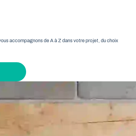
oulable est la réponse idéale pour les propriétaires qui
isse vos murs libres et votre plafond dégagé. Découvrez
age tout en gardant un espace maximal à l’intérieur.
s vous accompagnons de A à Z dans votre projet, du choix