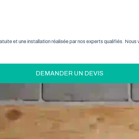
on pratique pour optimiser votre espace ? La porte de garage enr
son système innovant d’enroulement vertical, cette fermeture la
taine font confiance à ce type de porte pour sécuriser leur gar
tuite et une installation réalisée par nos experts qualifiés. Nou
DEMANDER UN DEVIS