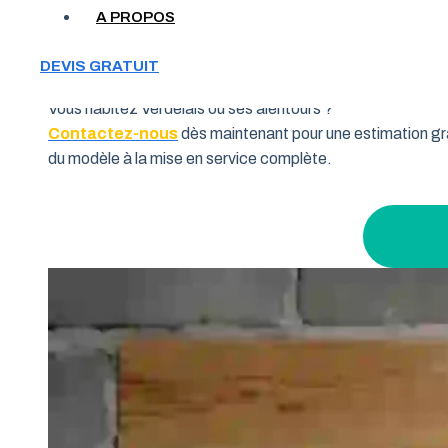
Votre garage manque de place et vous cherchez une soluti
A PROPOS
souhaitent allier fonctionnalité et performance. Grâce à 
pourquoi de nombreux habitants de la région Nouvelle-Aqui
DEVIS GRATUIT
Vous habitez Verdelais ou ses alentours ?
Contactez-nous
dès maintenant pour une estimation gra
du modèle à la mise en service complète.