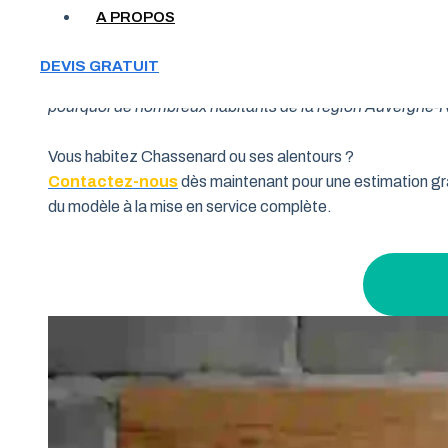
A PROPOS
Votre garage manque de place et vous cherchez une soluti
DEVIS GRATUIT
souhaitent allier fonctionnalité et performance. Grâce à 
pourquoi de nombreux habitants de la région Auvergne-Rhô
Vous habitez Chassenard ou ses alentours ?
Contactez-nous
dès maintenant pour une estimation gra
du modèle à la mise en service complète.