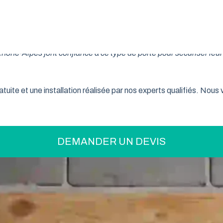
on pratique pour optimiser votre espace ? La porte de garage enr
son système innovant d’enroulement vertical, cette fermeture la
ne-Alpes font confiance à ce type de porte pour sécuriser leur 
tuite et une installation réalisée par nos experts qualifiés. Nou
DEMANDER UN DEVIS