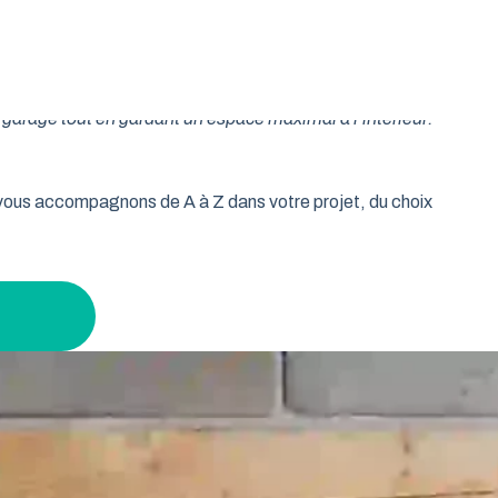
oulable est la réponse idéale pour les propriétaires qui
isse vos murs libres et votre plafond dégagé. Découvrez
garage tout en gardant un espace maximal à l’intérieur.
s vous accompagnons de A à Z dans votre projet, du choix