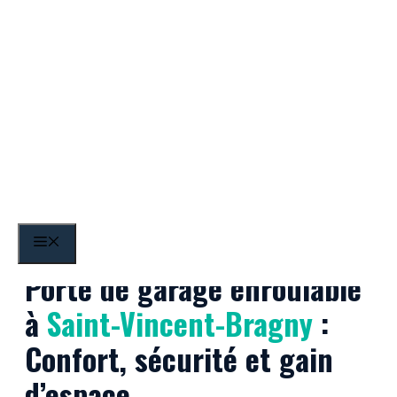
Aller
au
contenu
Saint-Vincent-Bragny
MENU
Porte de garage enroulable
à
Saint-Vincent-Bragny
:
Confort, sécurité et gain
d’espace