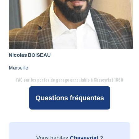
Nicolas BOISEAU
Marseille
FAQ
sur les portes de garage enroulable à Chaveyriat 1660
Questions fréquentes
Vous habitez
Chaveyriat
?