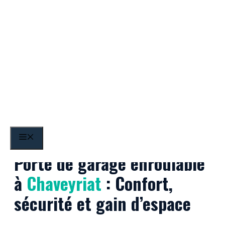
Aller
au
contenu
Chaveyriat
MENU
Porte de garage enroulable
à
Chaveyriat
: Confort,
sécurité et gain d’espace