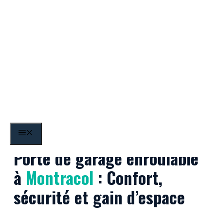
Aller
au
contenu
Montracol
MENU
Porte de garage enroulable
à
Montracol
: Confort,
sécurité et gain d’espace