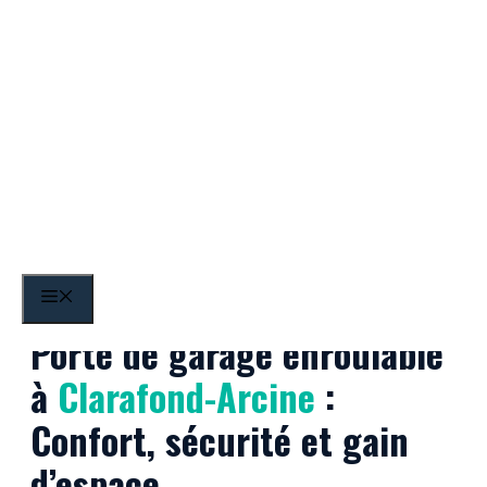
Aller
au
contenu
Clarafond-Arcine
MENU
Porte de garage enroulable
à
Clarafond-Arcine
:
Confort, sécurité et gain
d’espace