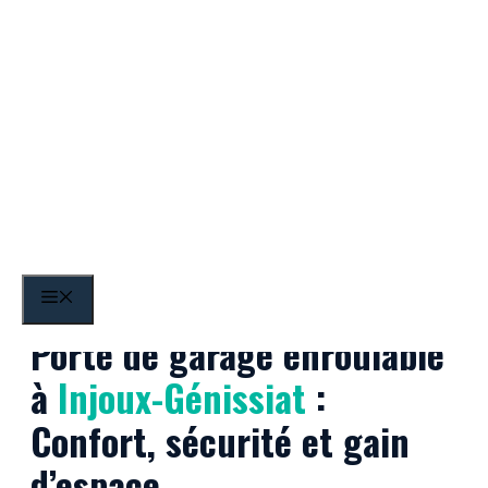
Aller
au
contenu
Injoux-Génissiat
MENU
Porte de garage enroulable
à
Injoux-Génissiat
:
Confort, sécurité et gain
d’espace