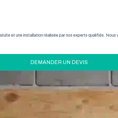
on pratique pour optimiser votre espace ? La porte de garage enr
son système innovant d’enroulement vertical, cette fermeture la
t confiance à ce type de porte pour sécuriser leur garage tout e
tuite et une installation réalisée par nos experts qualifiés. Nou
DEMANDER UN DEVIS