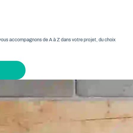
oulable est la réponse idéale pour les propriétaires qui
isse vos murs libres et votre plafond dégagé. Découvrez
n gardant un espace maximal à l’intérieur.
s vous accompagnons de A à Z dans votre projet, du choix