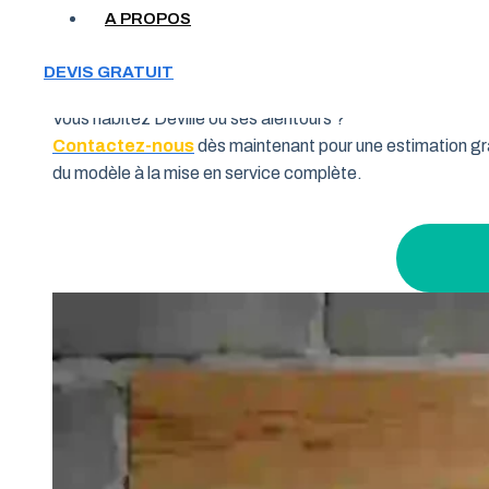
Votre garage manque de place et vous cherchez une soluti
A PROPOS
souhaitent allier fonctionnalité et performance. Grâce à 
pourquoi de nombreux habitants de la région Grand Est fon
DEVIS GRATUIT
Vous habitez Deville ou ses alentours ?
Contactez-nous
dès maintenant pour une estimation gra
du modèle à la mise en service complète.