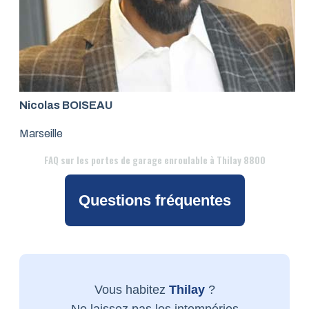
Nicolas BOISEAU
Marseille
FAQ
sur les portes de garage enroulable à Thilay 8800
Questions fréquentes
Vous habitez
Thilay
?
Ne laissez pas les intempéries