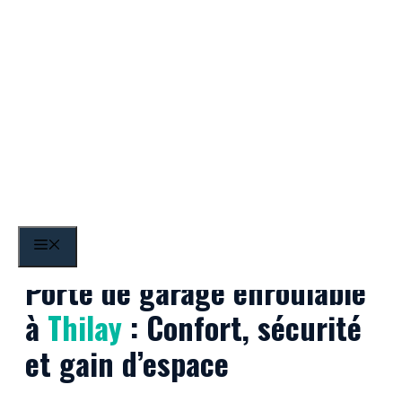
Aller
au
contenu
Thilay
MENU
Porte de garage enroulable
à
Thilay
: Confort, sécurité
et gain d’espace