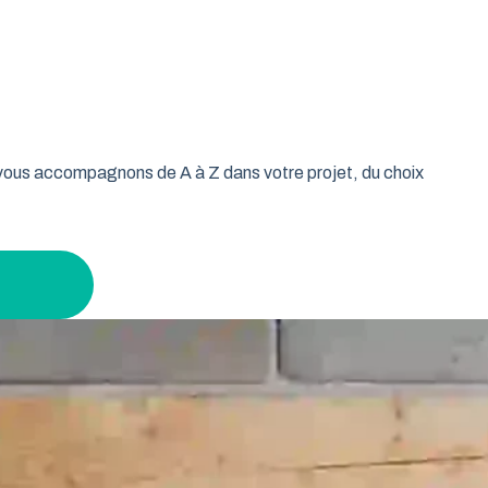
oulable est la réponse idéale pour les propriétaires qui
isse vos murs libres et votre plafond dégagé. Découvrez
r leur garage tout en gardant un espace maximal à
s vous accompagnons de A à Z dans votre projet, du choix