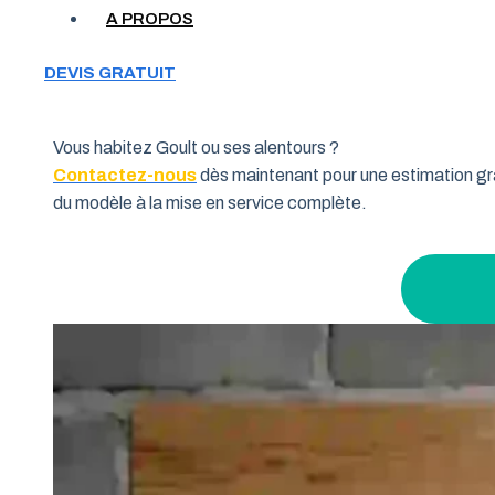
Votre garage manque de place et vous cherchez une soluti
A PROPOS
souhaitent allier fonctionnalité et performance. Grâce à 
pourquoi de nombreux habitants de la région Provence-Al
DEVIS GRATUIT
l’intérieur.
Vous habitez Goult ou ses alentours ?
Contactez-nous
dès maintenant pour une estimation gra
du modèle à la mise en service complète.