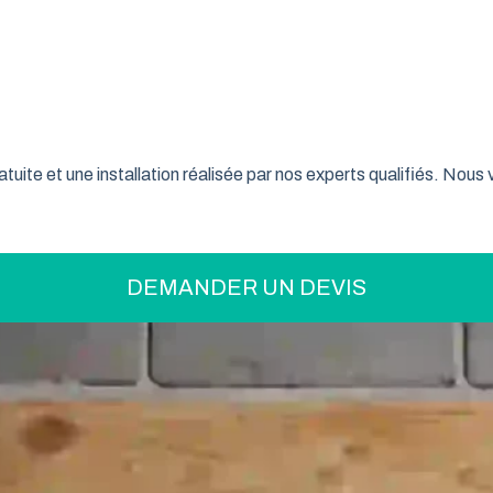
on pratique pour optimiser votre espace ? La porte de garage enr
son système innovant d’enroulement vertical, cette fermeture la
pes-Côte d'Azur font confiance à ce type de porte pour sécurise
tuite et une installation réalisée par nos experts qualifiés. Nou
DEMANDER UN DEVIS