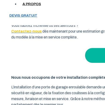
Votre garage manque de place et vous cherchez une soluti
A PROPOS
souhaitent allier fonctionnalité et performance. Grâce à 
pourquoi de nombreux habitants de la région Normandie fo
DEVIS GRATUIT
Vous habitez Incheville ou ses alentours ?
Contactez-nous
dès maintenant pour une estimation gra
du modèle à la mise en service complète.
Nous nous occupons de votre installation complèt
L’installation d’une porte de garage enroulable demande 
sécurité en vigueur, de la fixation des coulisses à la conf
mesure, livraison et mise en service. Grâce à notre métho
parfaitement dès le premier jour.