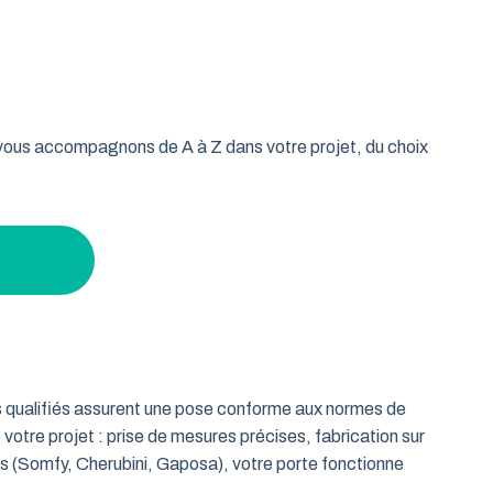
oulable est la réponse idéale pour les propriétaires qui
isse vos murs libres et votre plafond dégagé. Découvrez
en gardant un espace maximal à l’intérieur.
s vous accompagnons de A à Z dans votre projet, du choix
ts qualifiés assurent une pose conforme aux normes de
 votre projet : prise de mesures précises, fabrication sur
es (Somfy, Cherubini, Gaposa), votre porte fonctionne