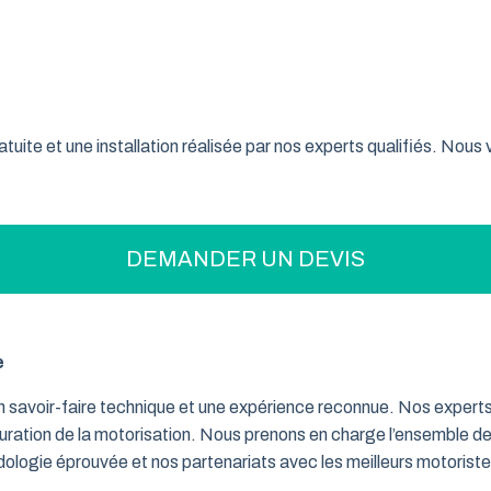
on pratique pour optimiser votre espace ? La porte de garage enr
son système innovant d’enroulement vertical, cette fermeture la
nt confiance à ce type de porte pour sécuriser leur garage tout 
tuite et une installation réalisée par nos experts qualifiés. Nou
DEMANDER UN DEVIS
e
un savoir-faire technique et une expérience reconnue. Nos exper
iguration de la motorisation. Nous prenons en charge l’ensemble de
dologie éprouvée et nos partenariats avec les meilleurs motorist