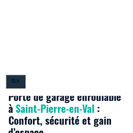
Aller
au
contenu
Saint-Pierre-en-Val
MENU
Porte de garage enroulable
à
Saint-Pierre-en-Val
:
Confort, sécurité et gain
d’espace