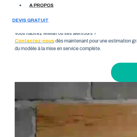
Votre garage manque de place et vous cherchez une soluti
A PROPOS
souhaitent allier fonctionnalité et performance. Grâce à 
pourquoi de nombreux habitants de la région Occitanie fon
DEVIS GRATUIT
Vous habitez Miélan ou ses alentours ?
Contactez-nous
dès maintenant pour une estimation gra
du modèle à la mise en service complète.