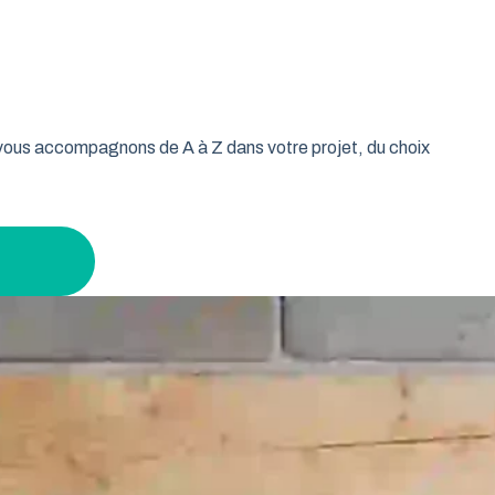
oulable est la réponse idéale pour les propriétaires qui
isse vos murs libres et votre plafond dégagé. Découvrez
n gardant un espace maximal à l’intérieur.
s vous accompagnons de A à Z dans votre projet, du choix