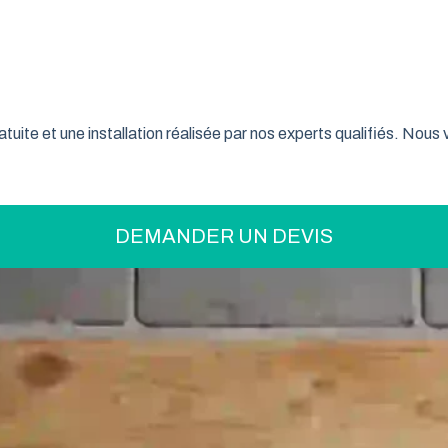
on pratique pour optimiser votre espace ? La porte de garage enr
son système innovant d’enroulement vertical, cette fermeture la
t confiance à ce type de porte pour sécuriser leur garage tout e
tuite et une installation réalisée par nos experts qualifiés. Nou
DEMANDER UN DEVIS