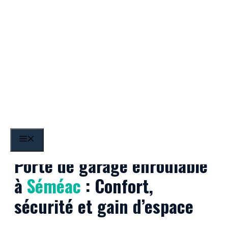
Aller
au
contenu
Séméac
MENU
Porte de garage enroulable
à
Séméac
: Confort,
sécurité et gain d’espace