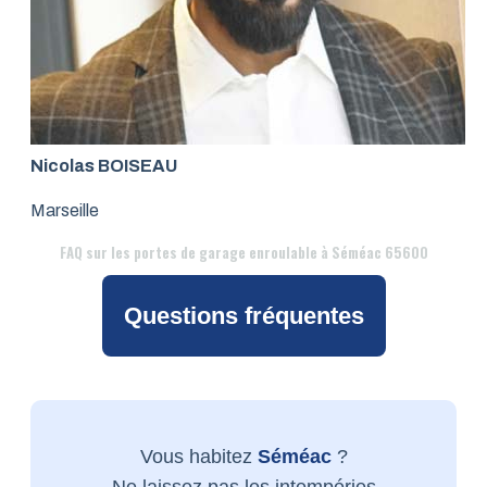
Nicolas BOISEAU
Marseille
FAQ
sur les portes de garage enroulable à Séméac 65600
Questions fréquentes
Vous habitez
Séméac
?
Ne laissez pas les intempéries