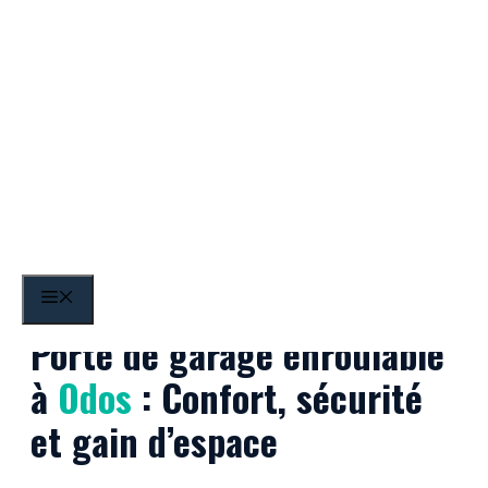
Aller
au
contenu
Odos
MENU
Porte de garage enroulable
à
Odos
: Confort, sécurité
et gain d’espace