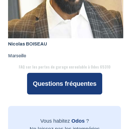
Nicolas BOISEAU
Marseille
FAQ
sur les portes de garage enroulable à Odos 65310
Questions fréquentes
Vous habitez
Odos
?
Ne laissez pas les intempéries