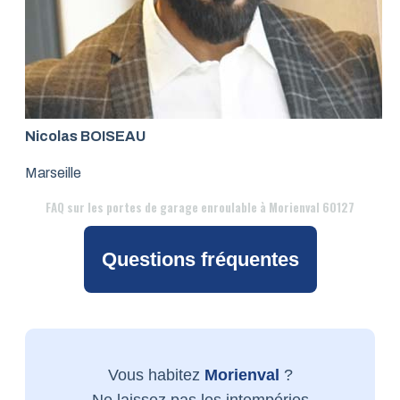
Nicolas BOISEAU
Marseille
FAQ
sur les portes de garage enroulable à Morienval 60127
Questions fréquentes
Vous habitez
Morienval
?
Ne laissez pas les intempéries