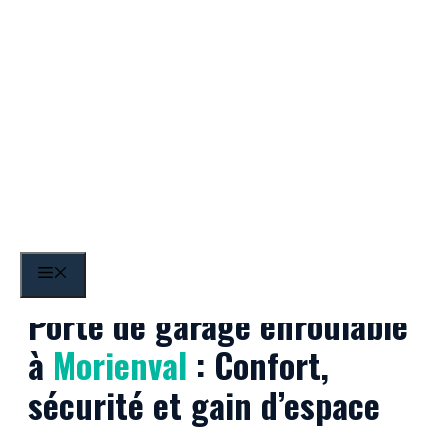
Aller
au
contenu
Morienval
MENU
Porte de garage enroulable
à
Morienval
: Confort,
sécurité et gain d’espace