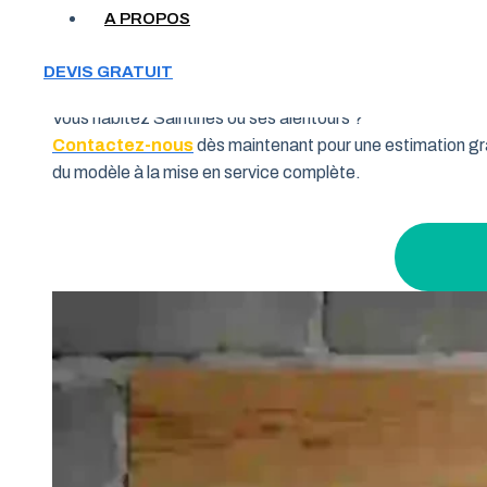
Votre garage manque de place et vous cherchez une soluti
A PROPOS
souhaitent allier fonctionnalité et performance. Grâce à 
pourquoi de nombreux habitants de la région Hauts-de-Fra
DEVIS GRATUIT
Vous habitez Saintines ou ses alentours ?
Contactez-nous
dès maintenant pour une estimation gra
du modèle à la mise en service complète.