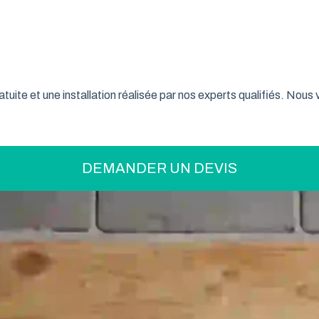
on pratique pour optimiser votre espace ? La porte de garage enr
son système innovant d’enroulement vertical, cette fermeture la
nce font confiance à ce type de porte pour sécuriser leur garage
tuite et une installation réalisée par nos experts qualifiés. Nou
DEMANDER UN DEVIS