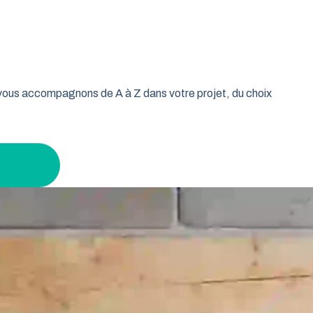
oulable est la réponse idéale pour les propriétaires qui
isse vos murs libres et votre plafond dégagé. Découvrez
 tout en gardant un espace maximal à l’intérieur.
s vous accompagnons de A à Z dans votre projet, du choix