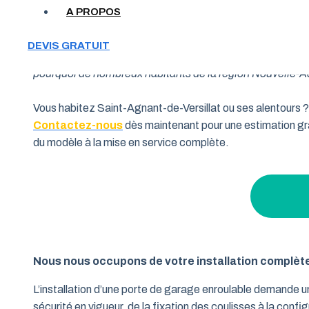
A PROPOS
Votre garage manque de place et vous cherchez une soluti
DEVIS GRATUIT
souhaitent allier fonctionnalité et performance. Grâce à 
pourquoi de nombreux habitants de la région Nouvelle-Aqui
Vous habitez Saint-Agnant-de-Versillat ou ses alentours ?
Contactez-nous
dès maintenant pour une estimation gra
du modèle à la mise en service complète.
Nous nous occupons de votre installation complèt
L’installation d’une porte de garage enroulable demande 
sécurité en vigueur, de la fixation des coulisses à la conf