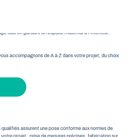
oulable est la réponse idéale pour les propriétaires qui
isse vos murs libres et votre plafond dégagé. Découvrez
age tout en gardant un espace maximal à l’intérieur.
s vous accompagnons de A à Z dans votre projet, du choix
ts qualifiés assurent une pose conforme aux normes de
 votre projet : prise de mesures précises, fabrication sur