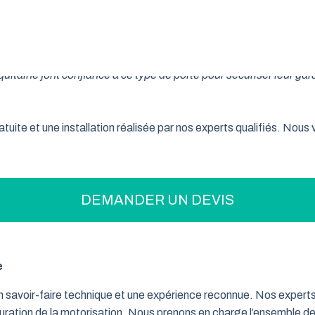
on pratique pour optimiser votre espace ? La porte de garage enr
son système innovant d’enroulement vertical, cette fermeture la
taine font confiance à ce type de porte pour sécuriser leur gar
tuite et une installation réalisée par nos experts qualifiés. Nou
DEMANDER UN DEVIS
e
un savoir-faire technique et une expérience reconnue. Nos exper
iguration de la motorisation. Nous prenons en charge l’ensemble de