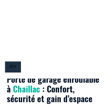
Aller
au
contenu
Chaillac
MENU
Porte de garage enroulable
à
Chaillac
: Confort,
sécurité et gain d’espace