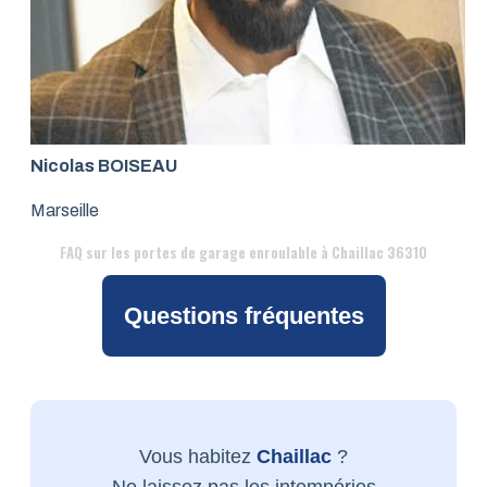
Nicolas BOISEAU
Marseille
FAQ
sur les portes de garage enroulable à Chaillac 36310
Questions fréquentes
Vous habitez
Chaillac
?
Ne laissez pas les intempéries