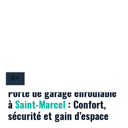
Aller
au
contenu
Saint-Marcel
MENU
Porte de garage enroulable
à
Saint-Marcel
: Confort,
sécurité et gain d’espace