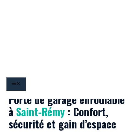
Aller
au
contenu
Saint-Rémy
MENU
Porte de garage enroulable
à
Saint-Rémy
: Confort,
sécurité et gain d’espace