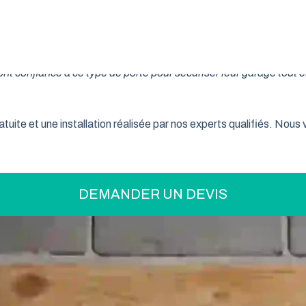
on pratique pour optimiser votre espace ? La porte de garage enr
son système innovant d’enroulement vertical, cette fermeture la
t confiance à ce type de porte pour sécuriser leur garage tout e
tuite et une installation réalisée par nos experts qualifiés. Nou
DEMANDER UN DEVIS