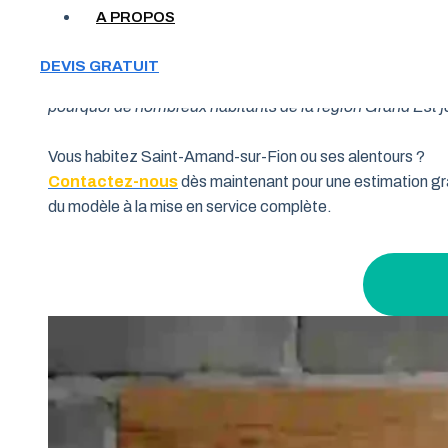
A PROPOS
Votre garage manque de place et vous cherchez une soluti
DEVIS GRATUIT
souhaitent allier fonctionnalité et performance. Grâce à 
pourquoi de nombreux habitants de la région Grand Est fon
Vous habitez Saint-Amand-sur-Fion ou ses alentours ?
Contactez-nous
dès maintenant pour une estimation gra
du modèle à la mise en service complète.