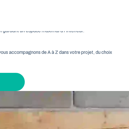
oulable est la réponse idéale pour les propriétaires qui
isse vos murs libres et votre plafond dégagé. Découvrez
n gardant un espace maximal à l’intérieur.
s vous accompagnons de A à Z dans votre projet, du choix