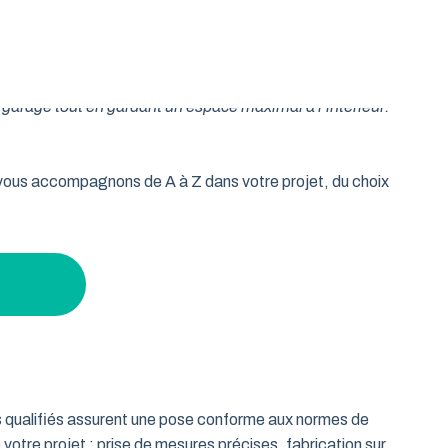
oulable est la réponse idéale pour les propriétaires qui
isse vos murs libres et votre plafond dégagé. Découvrez
garage tout en gardant un espace maximal à l’intérieur.
s vous accompagnons de A à Z dans votre projet, du choix
ts qualifiés assurent une pose conforme aux normes de
 votre projet : prise de mesures précises, fabrication sur