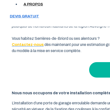
A PROPOS
Votre garage manque de place et vous cherchez une soluti
DEVIS GRATUIT
souhaitent allier fonctionnalité et performance. Grâce à 
pourquoi de nombreux habitants de la région Auvergne-Rhô
Vous habitez Serrières-de-Briord ou ses alentours ?
Contactez-nous
dès maintenant pour une estimation gra
du modèle à la mise en service complète.
Nous nous occupons de votre installation complèt
L’installation d’une porte de garage enroulable demande 
sécurité en vigueur, de la fixation des coulisses à la conf