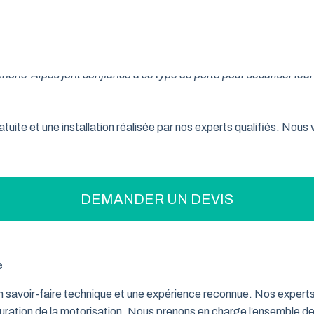
on pratique pour optimiser votre espace ? La porte de garage enr
son système innovant d’enroulement vertical, cette fermeture la
ne-Alpes font confiance à ce type de porte pour sécuriser leur 
tuite et une installation réalisée par nos experts qualifiés. Nou
DEMANDER UN DEVIS
e
un savoir-faire technique et une expérience reconnue. Nos exper
iguration de la motorisation. Nous prenons en charge l’ensemble de