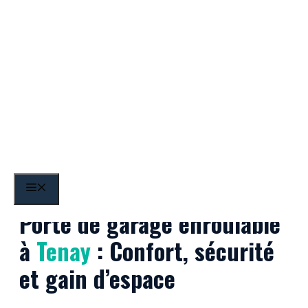
Aller
au
contenu
Tenay
MENU
Porte de garage enroulable
à
Tenay
: Confort, sécurité
et gain d’espace