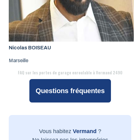
Nicolas BOISEAU
Marseille
FAQ
sur les portes de garage enroulable à Vermand 2490
Questions fréquentes
Vous habitez
Vermand
?
Ne laissez pas les intempéries