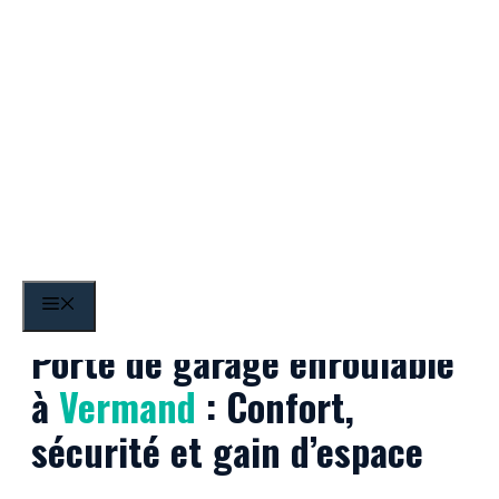
Aller
au
contenu
Vermand
MENU
Porte de garage enroulable
à
Vermand
: Confort,
sécurité et gain d’espace