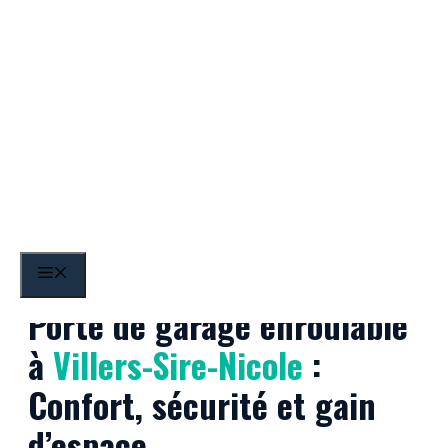
Aller
au
contenu
Villers-Sire-Nicole
MENU
Porte de garage enroulable
à
Villers-Sire-Nicole
:
Confort, sécurité et gain
d’espace